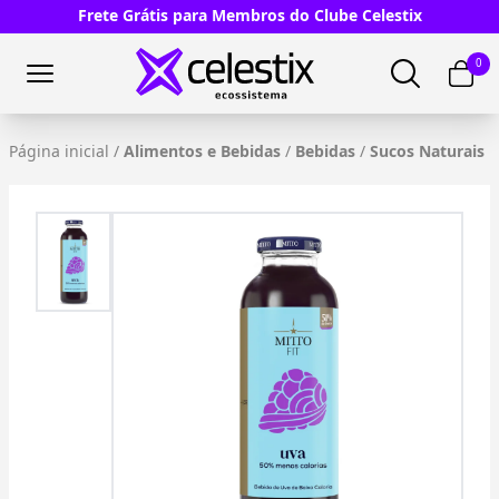
Frete Grátis para Membros do Clube Celestix
0
Página inicial
/
Alimentos e Bebidas
/
Bebidas
/
Sucos Naturais