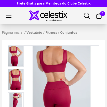
Frete Grátis para Membros do Clube Celestix
0
Página inicial
/
Vestuário
/
Fitness
/
Conjuntos