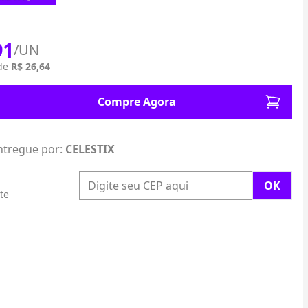
91
/UN
 de
R$ 26,64
Compre Agora
ntregue por:
CELESTIX
te