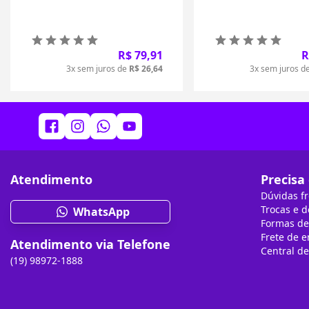
R$ 79,91
R
3x sem juros de
R$ 26,64
3x sem juros d
Atendimento
Precisa
Dúvidas f
Trocas e 
WhatsApp
Formas d
Frete de 
Atendimento via Telefone
Central d
(19) 98972-1888