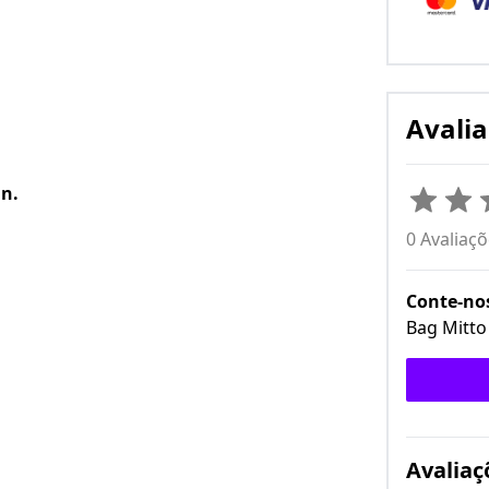
Avali
gn.
0 Avaliaç
Conte-nos
Bag Mitto
Avaliaç