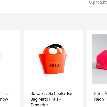
O produto
r Ice
Bolsa Sacola Cooler Ice
Boné M
 Snow
Bag Mitto Praia -
Neon 1
Tangerine