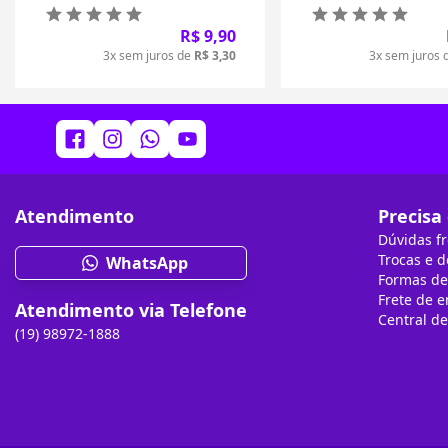
R$ 9,90
3x sem juros de
R$ 3,30
3x sem juros 
Atendimento
Precisa
Dúvidas f
Trocas e 
WhatsApp
Formas d
Frete de 
Atendimento via Telefone
Central d
(19) 98972-1888