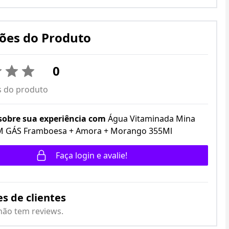
ões do Produto
0
s do produto
sobre sua experiência com
Água Vitaminada Mina
 GÁS Framboesa + Amora + Morango 355Ml
Faça login e avalie!
s de clientes
não tem reviews.