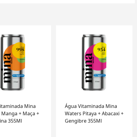
itaminada Mina
Água Vitaminada Mina
 Manga + Maça +
Waters Pitaya + Abacaxi +
ina 355Ml
Gengibre 355Ml