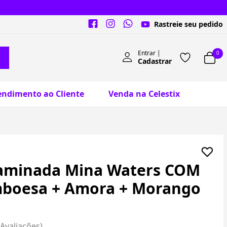
Rastreie seu pedido
Entrar |
0
Cadastrar
endimento ao Cliente
Venda na Celestix
aminada Mina Waters COM
boesa + Amora + Morango
 Avaliações)