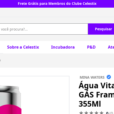
Frete Grátis para Membros do Clube Celestix
Pesquisar
Sobre a Celestix
Incubadora
P&D
At
a
MINA WATERS
Água Vit
GÁS Fram
355Ml
0
(0