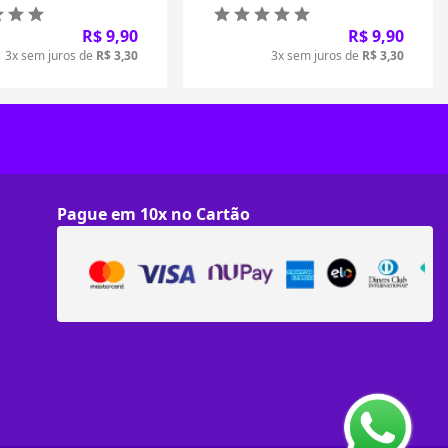
R$ 9,90
R$ 9,90
3x sem juros de
R$ 3,30
3x sem juros de
R$ 3,30
Pague em 10x no Cartão