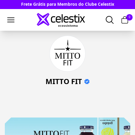
Frete Grátis para Membros do Clube Celestix
0
MITTO FIT