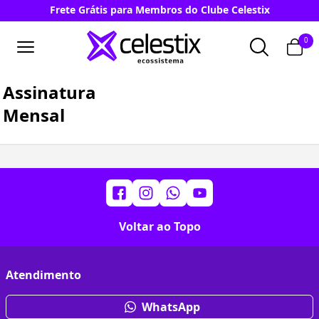
Frete Grátis para Membros do Clube Celestix
0
Assinatura
Mensal
Voltar ao Topo
Atendimento
WhatsApp